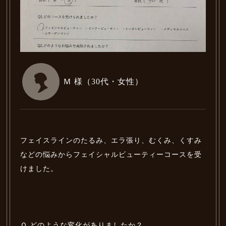
Blog
よくあるご質問
FAQ
アクセス
Access
Ｍ 様（30代・女性）
フェイシャルビューティー
Facial Beauty
インナービューティー
フェイスラインのたるみ、エラ張り、むくみ、くすみ
Inner Beauty
などの悩みからフェイシャルビューティーコースを受
トータルビューティー
けました。
Total Beauty
お客様の声
Voice
Ｑ.どのような変化がありましたか？