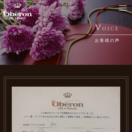
ホーム
V
OICE
Home
お客様の声
銀座 オベロンについて
About Us
鍼・メディセルとは
Acupuncture / Medicell
メニュー・料金
Menu
お知らせ
News
ブログ