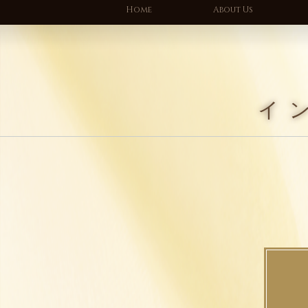
Home
About Us
イ