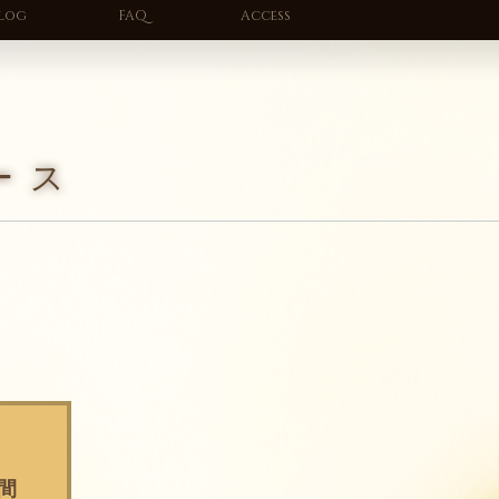
log
FAQ
Access
ース
間