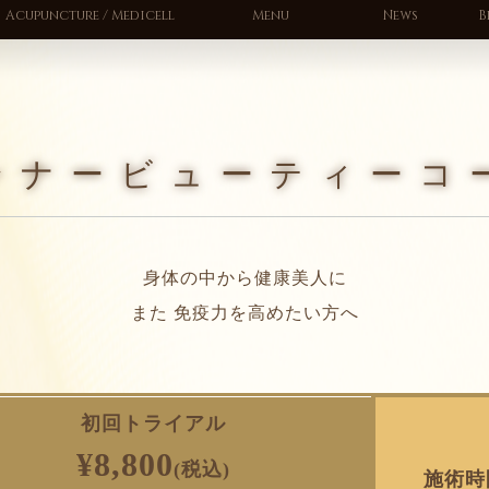
Acupuncture / Medicell
Menu
News
B
ンナービューティーコ
身体の中から健康美人に
また 免疫力を高めたい方へ
初回トライアル
¥8,800
(税込)
施術時