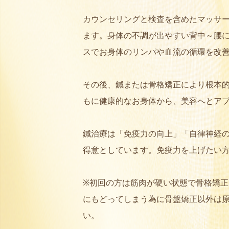
カウンセリングと検査を含めたマッサ
ます。身体の不調が出やすい背中～腰
スでお身体のリンパや血流の循環を改
その後、鍼または骨格矯正により根本
もに健康的なお身体から、美容へとア
鍼治療は「免疫力の向上」「自律神経
得意としています。免疫力を上げたい
※初回の方は筋肉が硬い状態で骨格矯
にもどってしまう為に骨盤矯正以外は
い。