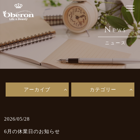
ホーム
N
EWS
Home
ニュース
銀座 オベロンについて
About Us
鍼・メディセルとは
Acupuncture / Medicell
アーカイブ
カテゴリー
メニュー・料金
Menu
お知らせ
2026/05/28
News
6月の休業日のお知らせ
ブログ