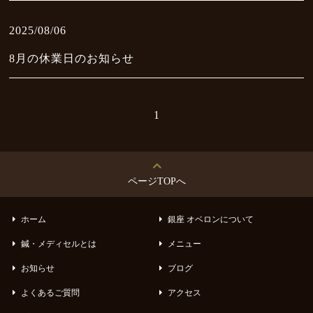
Blog
2025/08/06
よくあるご質問
FAQ
8月の休業日のお知らせ
アクセス
Access
1
フェイシャルビューティー
Facial Beauty
ページTOPへ
インナービューティー
Inner Beauty
ホーム
銀座 オベロンについて
トータルビューティー
鍼・メディセルとは
メニュー
Total Beauty
お知らせ
ブログ
お客様の声
よくあるご質問
アクセス
Voice