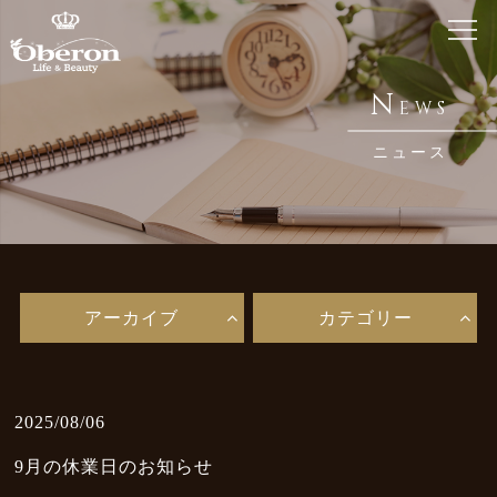
ホーム
N
EWS
Home
ニュース
銀座 オベロンについて
About Us
鍼・メディセルとは
Acupuncture / Medicell
アーカイブ
カテゴリー
メニュー・料金
Menu
お知らせ
2025/08/06
News
9月の休業日のお知らせ
ブログ