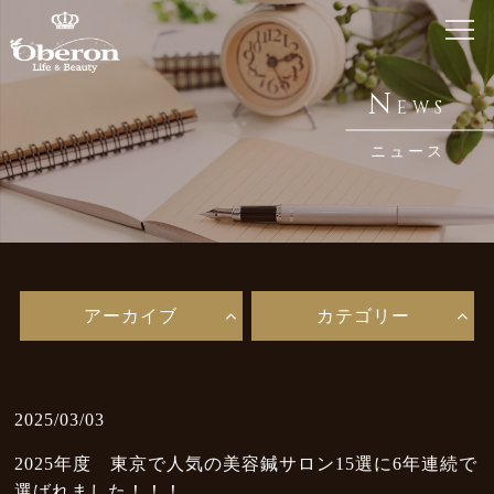
ホーム
N
EWS
Home
ニュース
銀座 オベロンについて
About Us
鍼・メディセルとは
Acupuncture / Medicell
アーカイブ
カテゴリー
メニュー・料金
Menu
お知らせ
2025/03/03
News
2025年度 東京で人気の美容鍼サロン15選に6年連続で
ブログ
選ばれました！！！